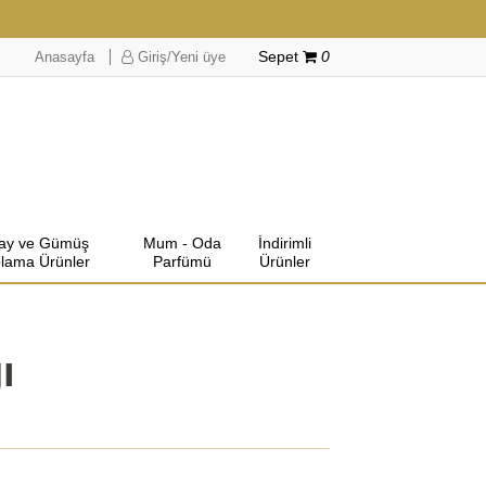
Anasayfa
Giriş/Yeni üye
Sepet
0
lay ve Gümüş
Mum - Oda
İndirimli
lama Ürünler
Parfümü
Ürünler
ı