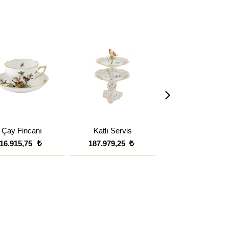
Çay Fincanı
Katlı Servis
21 cm Tatlı Taba
16.915,75
187.979,25
11.436,00