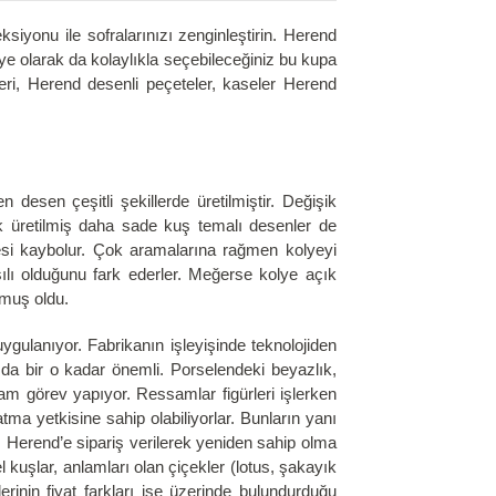
yonu ile sofralarınızı zenginleştirin. Herend
iye olarak da kolaylıkla seçebileceğiniz bu kupa
ileri, Herend desenli peçeteler, kaseler Herend
n desen çeşitli şekillerde üretilmiştir. Değişik
k üretilmiş daha sade kuş temalı desenler de
yesi kaybolur. Çok aramalarına rağmen kolyeyi
ılı olduğunu fark ederler. Meğerse kolye açık
nmuş oldu.
ulanıyor. Fabrikanın işleyişinde teknolojiden
da bir o kadar önemli. Porselendeki beyazlık,
m görev yapıyor. Ressamlar figürleri işlerken
ma yetkisine sahip olabiliyorlar. Bunların yanı
ı Herend’e sipariş verilerek yeniden sahip olma
 kuşlar, anlamları olan çiçekler (lotus, şakayık
erinin fiyat farkları ise üzerinde bulundurduğu