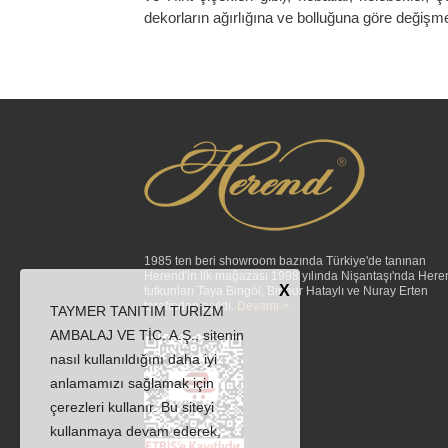
dekorların ağırlığına ve bolluğuna göre değişme
1985 ten beri showroom bazında Türkiye'de tanınan
Herend'in ilk mağazası 1998 yılında Nişantaşı'nda Here
X
tutkunları Taya Bingöl, Binnur Hataylı ve Nuray Erten
tarafından açıldı.
Devamı >
TAYMER TANITIM TURİZM
AMBALAJ VE TİC. A.Ş., sitenin
nasıl kullanıldığını daha iyi
anlamamızı sağlamak için
çerezleri kullanır. Bu siteyi
kullanmaya devam ederek,