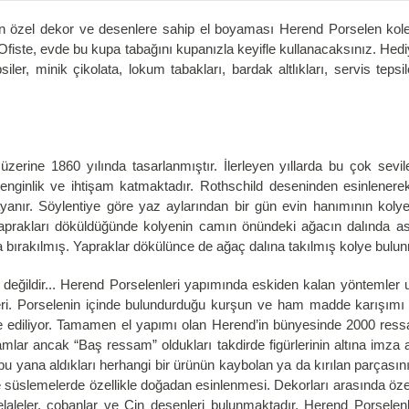
zel dekor ve desenlere sahip el boyaması Herend Porselen koleksi
 Ofiste, evde bu kupa tabağını kupanızla keyifle kullanacaksınız. Hed
iler, minik çikolata, lokum tabakları, bardak altlıkları, servis teps
üzerine 1860 yılında tasarlanmıştır. İlerleyen yıllarda bu çok sevile
enginlik ve ihtişam katmaktadır. Rothschild deseninden esinlenere
yanır. Söylentiye göre yaz aylarından bir gün evin hanımının kol
aprakları döküldüğünde kolyenin camın önündeki ağacın dalında as
la bırakılmış. Yapraklar dökülünce de ağaç dalına takılmış kolye bulu
ğildir... Herend Porselenleri yapımında eskiden kalan yöntemler uyg
mleri. Porselenin içinde bulundurduğu kurşun ve ham madde karışımı 
de ediliyor. Tamamen el yapımı olan Herend’in bünyesinde 2000 ressa
ar ancak “Baş ressam” oldukları takdirde figürlerinin altına imza at
bu yana aldıkları herhangi bir ürünün kaybolan ya da kırılan parçasın
ise süslemelerde özellikle doğadan esinlenmesi. Dekorları arasında özel
 şelaleler, çobanlar ve Çin desenleri bulunmaktadır. Herend Porselenl