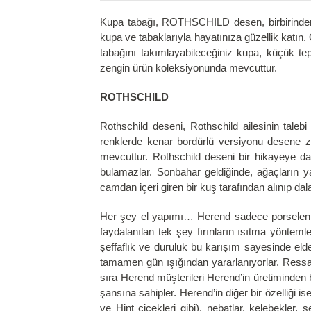
Kupa tabağı, ROTHSCHILD desen, birbirinden ö
kupa ve tabaklarıyla hayatınıza güzellik katın.
tabağını takımlayabileceğiniz kupa, küçük teps
zengin ürün koleksiyonunda mevcuttur.
ROTHSCHILD
Rothschild deseni, Rothschild ailesinin talebi 
renklerde kenar bordürlü versiyonu desene z
mevcuttur. Rothschild deseni bir hikayeye da
bulamazlar. Sonbahar geldiğinde, ağaçların y
camdan içeri giren bir kuş tarafından alınıp da
Her şey el yapımı… Herend sadece porselen de
faydalanılan tek şey fırınların ısıtma yönte
şeffaflık ve duruluk bu karışım sayesinde el
tamamen gün ışığından yararlanıyorlar. Ressaml
sıra Herend müşterileri Herend’in üretiminden 
şansına sahipler. Herend’in diğer bir özelliği 
ve Hint çiçekleri gibi), nebatlar, kelebekler,