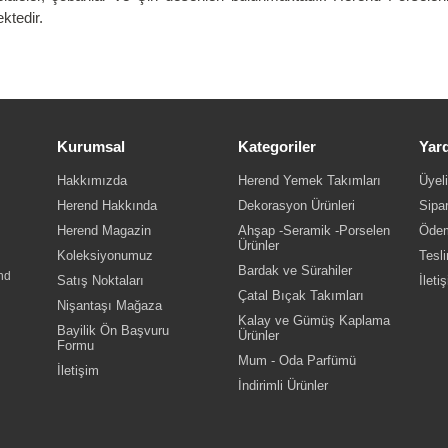
ktedir.
Kurumsal
Kategoriler
Yar
Hakkımızda
Herend Yemek Takımları
Üyeli
Herend Hakkında
Dekorasyon Ürünleri
Sipar
Herend Magazin
Ahşap -Seramik -Porselen
Ödem
Ürünler
Koleksiyonumuz
Tesli
Bardak ve Sürahiler
nd
Satış Noktaları
İleti
Çatal Bıçak Takımları
Nişantaşı Mağaza
Kalay ve Gümüş Kaplama
Bayilik Ön Başvuru
Ürünler
Formu
Mum - Oda Parfümü
İletişim
İndirimli Ürünler