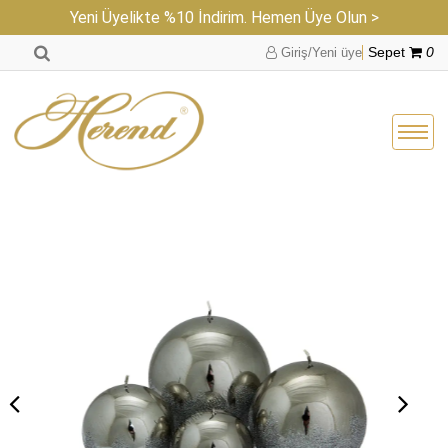
Yeni Üyelikte %10 İndirim. Hemen Üye Olun >
Giriş/Yeni üye
Sepet
0