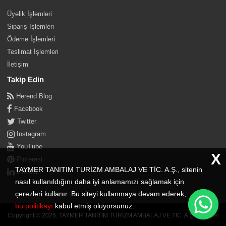
Üyelik İşlemleri
Sipariş İşlemleri
Ödeme İşlemleri
Teslimat İşlemleri
İletişim
Takip Edin
Herend Blog
Facebook
Twitter
Instagram
YouTube
X
Pinterest
TAYMER TANITIM TURİZM AMBALAJ VE TİC. A.Ş., sitenin
Linkedin
nasıl kullanıldığını daha iyi anlamamızı sağlamak için
çerezleri kullanır. Bu siteyi kullanmaya devam ederek,
bu politikayı
kabul etmiş oluyorsunuz.
Copyright © 2026, TAYMER TANITIM TURİZM AMBALAJ VE TİC. A.Ş. |
İkipixel