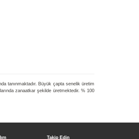
nda tanınmaktadır. Büyük çapta senelik üretim
larında zanaatkar şekilde üretmektedir. % 100
dım
Takip Edin