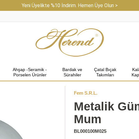
Yeni Üyelikte %10 İndirim. Hemen Üye Olun >
Ahşap -Seramik -
Bardak ve
Çatal Bıçak
Ka
Porselen Ürünler
Sürahiler
Takımları
Kap
Fem S.R.L.
Metalik Gü
Mum
BL000100M025