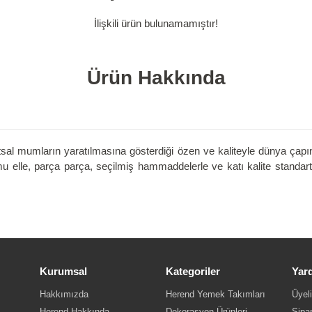
İlişkili ürün bulunamamıştır!
Ürün Hakkında
tsal mumların yaratılmasına gösterdiği özen ve kaliteyle dünya çapı
lle, parça parça, seçilmiş hammaddelerle ve katı kalite standart
Kurumsal
Kategoriler
Yar
Hakkımızda
Herend Yemek Takımları
Üyeli
Herend Hakkında
Dekorasyon Ürünleri
Sipar