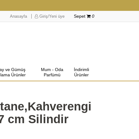
Anasayfa
Giriş/Yeni üye
Sepet
0
lay ve Gümüş
Mum - Oda
İndirimli
lama Ürünler
Parfümü
Ürünler
stane,Kahverengi
x7 cm Silindir