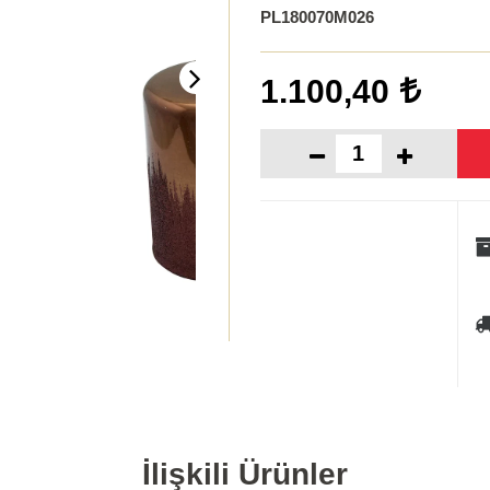
PL180070M026
1.100,40
İlişkili Ürünler