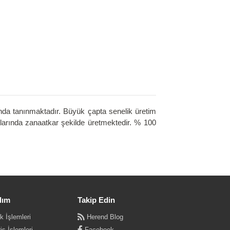
nda tanınmaktadır. Büyük çapta senelik üretim
larında zanaatkar şekilde üretmektedir. % 100
dım
Takip Edin
k İşlemleri
Herend Blog
iş İşlemleri
Facebook