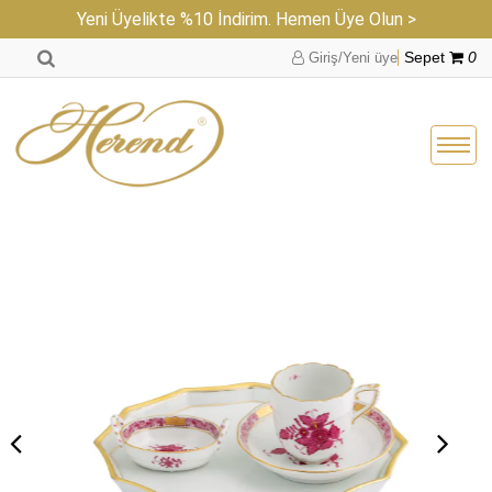
Yeni Üyelikte %10 İndirim. Hemen Üye Olun >
Giriş/Yeni üye
Sepet
0