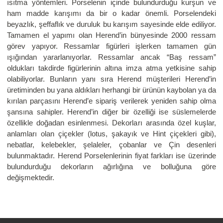
ısıtma yöntemleri. Porselenin içinde bulundurduğu kurşun ve
ham madde karışımı da bir o kadar önemli. Porselendeki
beyazlık, şeffaflık ve duruluk bu karışım sayesinde elde ediliyor.
Tamamen el yapımı olan Herend’in bünyesinde 2000 ressam
görev yapıyor. Ressamlar figürleri işlerken tamamen gün
ışığından yararlanıyorlar. Ressamlar ancak “Baş ressam”
oldukları takdirde figürlerinin altına imza atma yetkisine sahip
olabiliyorlar. Bunların yanı sıra Herend müşterileri Herend’in
üretiminden bu yana aldıkları herhangi bir ürünün kaybolan ya da
kırılan parçasını Herend’e sipariş verilerek yeniden sahip olma
şansına sahipler. Herend’in diğer bir özelliği ise süslemelerde
özellikle doğadan esinlenmesi. Dekorları arasında özel kuşlar,
anlamları olan çiçekler (lotus, şakayık ve Hint çiçekleri gibi),
nebatlar, kelebekler, şelaleler, çobanlar ve Çin desenleri
bulunmaktadır. Herend Porselenlerinin fiyat farkları ise üzerinde
bulundurduğu dekorların ağırlığına ve bolluğuna göre
değişmektedir.