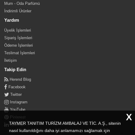
Mum - Oda Parfümü
İndirimli Ürünler
Yardım
Üyelik İşlemleri
Sipariş İşlemleri
Ödeme İşlemleri
Teslimat İşlemleri
İletişim
Takip Edin
Herend Blog
Facebook
Twitter
Instagram
YouTube
X
Pinterest
TAYMER TANITIM TURİZM AMBALAJ VE TİC. A.Ş., sitenin
Linkedin
nasıl kullanıldığını daha iyi anlamamızı sağlamak için