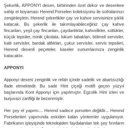
Şekerlik, APPONYI desen, birbirinden özel dekor ve desenlere
sahip el boyaması Herend Porselen koleksiyonu ile sofralarınızı
zenginleştirin. Herend şekerlikler çay ve kahve servisinize şıklık
katacak. Bu şekerlik ile takımlayabileceğiniz çay kahve
fincanları, yeşil çay fincanları, çaydanlıklar, kahvelikler, sütlükler,
küçük tepsiler, minik çikolata, lokum tabakları, bölmeli servisler,
katlı servisler, bardak altlıkları, çukur servisler, servis tepsileri,
Herend desenli peçeteler, kaseler sunumlarınıza zenginlik
katacaktır.
APPONYI
Apponyi deseni zenginlik ve refah içinde sadelik ve abartısızlığı
ifade etmektedir. Bu sade Hint çiçeği motifi geçen yüzyıl
başlarında Kont Apponyi için yapılmıştır. Egzotik Hint izleri ve
burjuvazi zarifliği ile bezenmiştir.
Her şey el yapımı… Herend sadece porselen değildir... Herend
Porselenleri yapımında eskiden kalan yöntemler uygulanıyor.
Fabrikanın işleyişinde teknolojiden faydalanılan tek şey fırınların