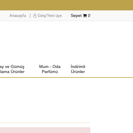
Anasayfa
Giriş/Yeni üye
Sepet
0
lay ve Gümüş
Mum - Oda
İndirimli
lama Ürünler
Parfümü
Ürünler