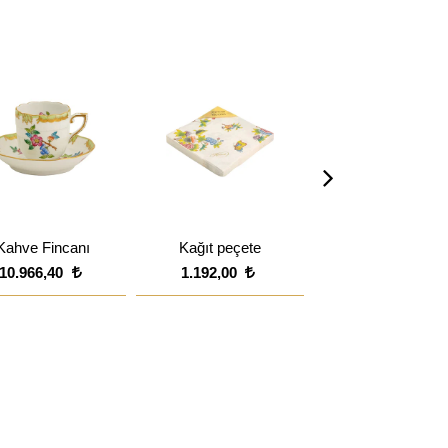
Kahve Fincanı
Kağıt peçete
Büyük Yaprak Ka
10.966,40
1.192,00
10.728,00