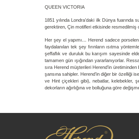
QUEEN VICTORIA
1851 yılında Londra’daki ilk Dünya fuarında su
gerektiren, Çin motifleri etkisinde resmedilmiş o
Her şey el yapımı… Herend sadece porselen de
faydalanılan tek şey fırınların ısıtma yönte
şeffaflık ve duruluk bu karışım sayesinde el
tamamen gün ışığından yararlanıyorlar. Ressaml
sıra Herend müşterileri Herend’in üretiminden 
şansına sahipler. Herend’in diğer bir özelliği 
ve Hint çiçekleri gibi), nebatlar, kelebekler,
dekorların ağırlığına ve bolluğuna göre değişme