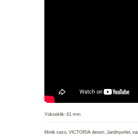
Yükseklik: 61 mm
Minik vazo, VICTORIA
desen. Jardinyerler, va