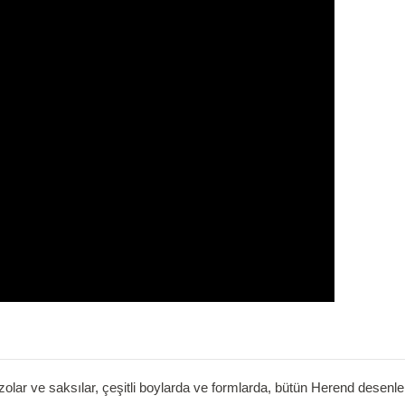
zolar ve saksılar, çeşitli boylarda ve formlarda, bütün Herend desenl