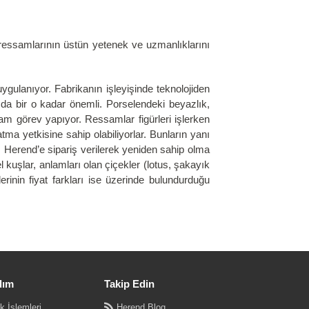
d ressamlarının üstün yetenek ve uzmanlıklarını
ulanıyor. Fabrikanın işleyişinde teknolojiden
da bir o kadar önemli. Porselendeki beyazlık,
m görev yapıyor. Ressamlar figürleri işlerken
ma yetkisine sahip olabiliyorlar. Bunların yanı
ı Herend’e sipariş verilerek yeniden sahip olma
 kuşlar, anlamları olan çiçekler (lotus, şakayık
erinin fiyat farkları ise üzerinde bulundurduğu
dım
Takip Edin
k İşlemleri
Herend Blog