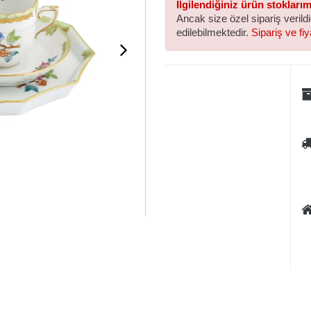
İlgilendiğiniz ürün stokları
Ancak size özel sipariş verild
edilebilmektedir.
Sipariş ve fiya