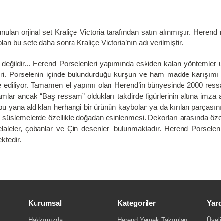
nulan orjinal set Kraliçe Victoria tarafından satın alınmıştır. Heren
lan bu sete daha sonra Kraliçe Victoria’nın adı verilmiştir.
ğildir... Herend Porselenleri yapımında eskiden kalan yöntemler uyg
mleri. Porselenin içinde bulundurduğu kurşun ve ham madde karışımı 
de ediliyor. Tamamen el yapımı olan Herend’in bünyesinde 2000 ressa
ar ancak “Baş ressam” oldukları takdirde figürlerinin altına imza at
bu yana aldıkları herhangi bir ürünün kaybolan ya da kırılan parçasın
ise süslemelerde özellikle doğadan esinlenmesi. Dekorları arasında özel
 şelaleler, çobanlar ve Çin desenleri bulunmaktadır. Herend Porselenl
ktedir.
Kurumsal
Kategoriler
Yar
Hakkımızda
Herend Yemek Takımları
Üyeli