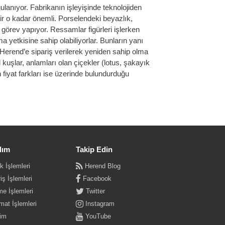
anıyor. Fabrikanın işleyişinde teknolojiden
ir o kadar önemli. Porselendeki beyazlık,
görev yapıyor. Ressamlar figürleri işlerken
 yetkisine sahip olabiliyorlar. Bunların yanı
 Herend’e sipariş verilerek yeniden sahip olma
 kuşlar, anlamları olan çiçekler (lotus, şakayık
n fiyat farkları ise üzerinde bulundurduğu
dım
Takip Edin
k İşlemleri
Herend Blog
iş İşlemleri
Facebook
e İşlemleri
Twitter
mat İşlemleri
Instagram
şim
YouTube