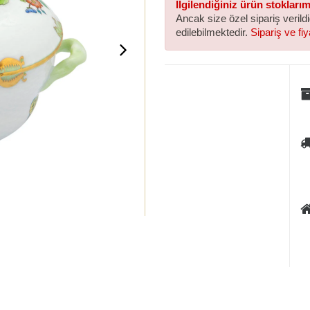
İlgilendiğiniz ürün stokları
Ancak size özel sipariş verild
edilebilmektedir.
Sipariş ve fiya