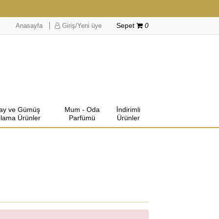
Anasayfa
Giriş/Yeni üye
Sepet
0
lay ve Gümüş
Mum - Oda
İndirimli
lama Ürünler
Parfümü
Ürünler