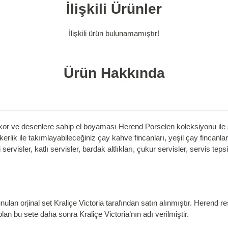
İlişkili Ürünler
İlişkili ürün bulunamamıştır!
Ürün Hakkında
or ve desenlere sahip el boyaması Herend Porselen koleksiyonu ile sof
rlik ile takımlayabileceğiniz çay kahve fincanları, yeşil çay fincanları
 servisler, katlı servisler, bardak altlıkları, çukur servisler, servis tep
ulan orjinal set Kraliçe Victoria tarafından satın alınmıştır. Herend 
lan bu sete daha sonra Kraliçe Victoria’nın adı verilmiştir.