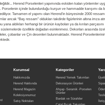
ildir... Herend Porselenleri yapımında eskiden kalan yöntemler uygul
eri. Porselenin içinde bulundurduğu kurşun ve hammadde karışımı da b
 ediliyor. Tamamen el yapımı olan Herend’in bünyesinde 2000 ressam 
r ancak “Baş ressam” oldukları takdirde figürlerinin altına imza atma
u yana aldıkları herhangi bir ürünün kaybolan ya da kırılan parçasını
se süslemelerde özellikle doğadan esinlenmesi. Dekorları arasında özel
elaleler, çobanlar ve Çin desenleri bulunmaktadır. Herend Porselenlerini
ktedir.
Kurumsal
Kategoriler
Yar
Hakkımızda
Herend Yemek Takımları
Üyeli
Herend Hakkında
Dekorasyon Ürünleri
Sipar
Herend Magazin
Ahşap -Seramik -Porselen
Ödem
Ürünler
Koleksiyonumuz
Tesli
Bardak ve Sürahiler
nd
Satış Noktaları
İleti
Çatal Bıçak Takımları