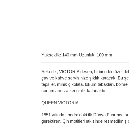
Yükseklik: 140 mm Uzunluk: 100 mm
Şekerlik, VICTORIA desen, birbirinden özel dek
çay ve kahve servisinize şıklık katacak. Bu şeke
tepsiler, minik çikolata, lokum tabakları, bölmeli
sunumlarınıza zenginlik katacaktır.
QUEEN VICTORIA
1851 yılında Londra’daki ilk Dünya Fuarında sun
gerektiren, Çin motifleri etkisinde resmedilmiş o