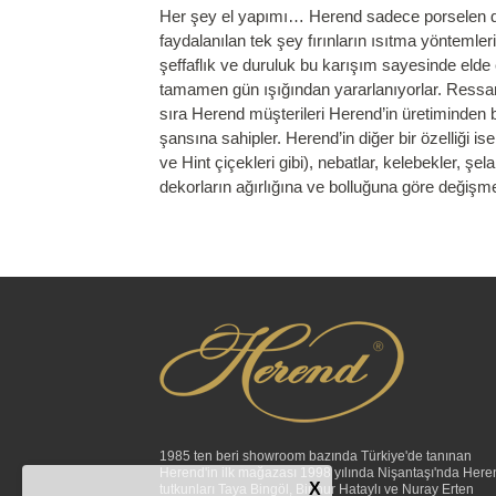
Her şey el yapımı… Herend sadece porselen değ
faydalanılan tek şey fırınların ısıtma yönteml
şeffaflık ve duruluk bu karışım sayesinde elde
tamamen gün ışığından yararlanıyorlar. Ressamla
sıra Herend müşterileri Herend’in üretiminden b
şansına sahipler. Herend’in diğer bir özelliği i
ve Hint çiçekleri gibi), nebatlar, kelebekler, ş
dekorların ağırlığına ve bolluğuna göre değişme
1985 ten beri showroom bazında Türkiye'de tanınan
Herend'in ilk mağazası 1998 yılında Nişantaşı'nda Here
X
tutkunları Taya Bingöl, Binnur Hataylı ve Nuray Erten