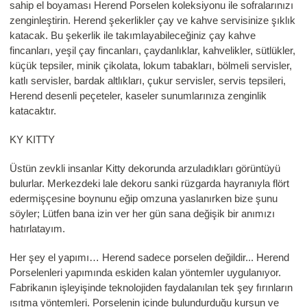
sahip el boyaması Herend Porselen koleksiyonu ile sofralarınızı
zenginleştirin. Herend şekerlikler çay ve kahve servisinize şıklık
katacak. Bu şekerlik ile takımlayabileceğiniz çay kahve
fincanları, yeşil çay fincanları, çaydanlıklar, kahvelikler, sütlükler,
küçük tepsiler, minik çikolata, lokum tabakları, bölmeli servisler,
katlı servisler, bardak altlıkları, çukur servisler, servis tepsileri,
Herend desenli peçeteler, kaseler sunumlarınıza zenginlik
katacaktır.
KY KITTY
Üstün zevkli insanlar Kitty dekorunda arzuladıkları görüntüyü
bulurlar. Merkezdeki lale dekoru sanki rüzgarda hayranıyla flört
edermişçesine boynunu eğip omzuna yaslanırken bize şunu
söyler; Lütfen bana izin ver her gün sana değişik bir anımızı
hatırlatayım.
Her şey el yapımı… Herend sadece porselen değildir... Herend
Porselenleri yapımında eskiden kalan yöntemler uygulanıyor.
Fabrikanın işleyişinde teknolojiden faydalanılan tek şey fırınların
ısıtma yöntemleri. Porselenin içinde bulundurduğu kurşun ve