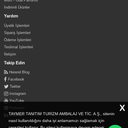
Mum - Oda Parfümü
İndirimli Ürünler
Yardım
Üyelik İşlemleri
Sipariş İşlemleri
Ödeme İşlemleri
Teslimat İşlemleri
İletişim
Takip Edin
Herend Blog
Facebook
Twitter
Instagram
YouTube
X
Pinterest
TAYMER TANITIM TURİZM AMBALAJ VE TİC. A.Ş., sitenin
Linkedin
nasıl kullanıldığını daha iyi anlamamızı sağlamak için
çerezleri kullanır. Bu siteyi kullanmaya devam ederek,