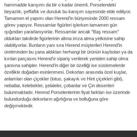
hammadde karışımı da bir o kadar önemli. Porselendeki
beyazlık, şeffaflık ve duruluk bu karışım sayesinde elde ediliyor.
Tamamen el yapımı olan Herend’in bünyesinde 2000 ressam
görev yapıyor. Ressamlar figürleri işlerken tamamen gün
ışığından yararlanıyorlar. Ressamlar ancak “Baş ressam”
oldukları takdirde figürlerinin altına imza atma yetkisine sahip
olabiliyorlar. Bunların yanı sıra Herend müşterileri Herend’in
üretiminden bu yana aldıkları herhangi bir ürünün kaybolan ya da
kırılan parçasını Herend’e sipariş verilerek yeniden sahip olma
şansına sahipler. Herend’in diğer bir özelliği ise süslemelerde
özellikle doğadan esinlenmesi. Dekorları arasında özel kuşlar,
anlamları olan çiçekler (lotus, şakayık ve Hint çiçekleri gibi),
nebatlar, kelebekler, şelaleler, çobanlar ve Çin desenleri
bulunmaktadır. Herend Porselenlerinin fiyat farkları ise üzerinde
bulundurduğu dekorların ağırlığına ve bolluğuna göre
değişmektedir.