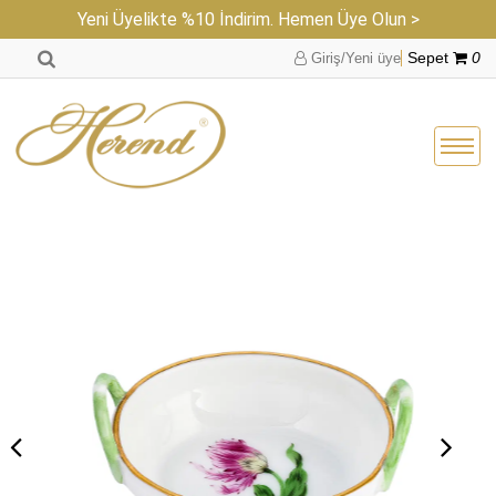
Yeni Üyelikte %10 İndirim. Hemen Üye Olun >
Giriş/Yeni üye
Sepet
0