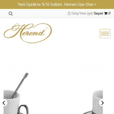
Yeni Üyelikte %10 İndirim. Hemen Üye Olun >
Giriş/Yeni üye
Sepet
0