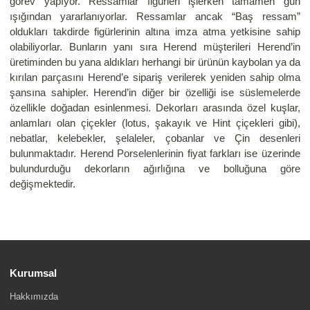
görev yapıyor. Ressamlar figürleri işlerken tamamen gün
ışığından yararlanıyorlar. Ressamlar ancak “Baş ressam”
oldukları takdirde figürlerinin altına imza atma yetkisine sahip
olabiliyorlar. Bunların yanı sıra Herend müşterileri Herend’in
üretiminden bu yana aldıkları herhangi bir ürünün kaybolan ya da
kırılan parçasını Herend’e sipariş verilerek yeniden sahip olma
şansına sahipler. Herend’in diğer bir özelliği ise süslemelerde
özellikle doğadan esinlenmesi. Dekorları arasında özel kuşlar,
anlamları olan çiçekler (lotus, şakayık ve Hint çiçekleri gibi),
nebatlar, kelebekler, şelaleler, çobanlar ve Çin desenleri
bulunmaktadır. Herend Porselenlerinin fiyat farkları ise üzerinde
bulundurduğu dekorların ağırlığına ve bolluğuna göre
değişmektedir.
Kurumsal
Hakkımızda