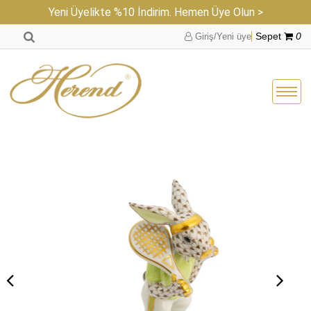
Yeni Üyelikte %10 İndirim. Hemen Üye Olun >
Giriş/Yeni üye
Sepet
0