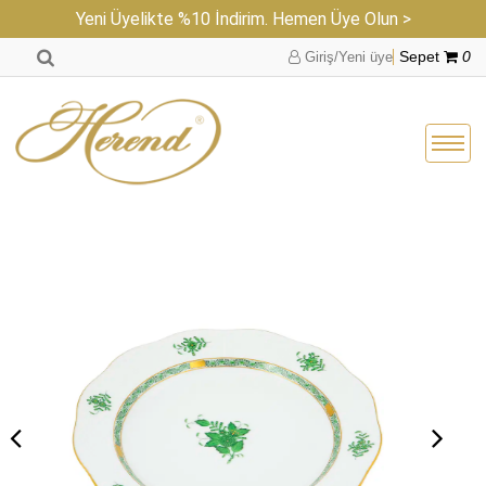
Yeni Üyelikte %10 İndirim. Hemen Üye Olun >
Giriş/Yeni üye
Sepet
0