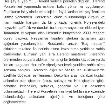
Her şey el yapımı… Herend sadece porselen değildir... Herend
Porselenleri yapımında eskiden kalan yöntemler uygulanıyor.
Fabrikanın işleyişinde teknolojiden faydalanılan tek şey fırınların
ısıtma yöntemleri. Porselenin içinde bulundurduğu kurşun ve
ham madde karışımı da bir o kadar önemli. Porselendeki
beyazlık, şeffaflık ve duruluk bu karışım sayesinde elde ediliyor.
Tamamen el yapımı olan Herend’in bünyesinde 2000 ressam
görev yapıyor. Ressamlar figürleri işlerken tamamen gün
ışığından yararlanıyorlar. Ressamlar ancak “Baş ressam”
oldukları takdirde figürlerinin altına imza atma yetkisine sahip
olabiliyorlar. Bunların yanı sıra Herend müşterileri Herend’in
üretiminden bu yana aldıkları herhangi bir ürünün kaybolan ya da
kırılan parçasını Herend’e sipariş verilerek yeniden sahip olma
şansına sahipler. Herend’in diğer bir özelliği ise süslemelerde
özellikle doğadan esinlenmesi. Dekorları arasında özel kuşlar,
anlamları olan çiçekler (lotus, şakayık ve Hint çiçekleri gibi),
nebatlar, kelebekler, şelaleler, çobanlar ve Çin desenleri
bulunmaktadır. Herend Porselenlerinin fiyat farkları ise üzerinde
bulundurduğu dekorların ağırlığına ve bolluğuna göre
değişmektedir.