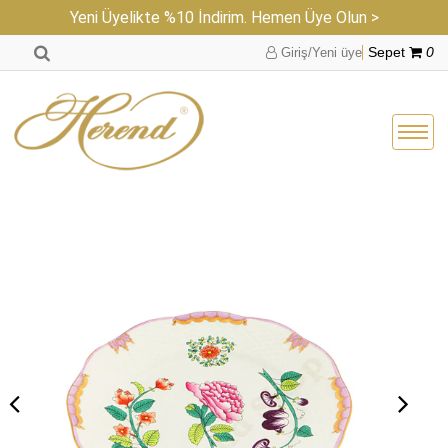
Yeni Üyelikte %10 İndirim. Hemen Üye Olun >
Giriş/Yeni üye
Sepet
0