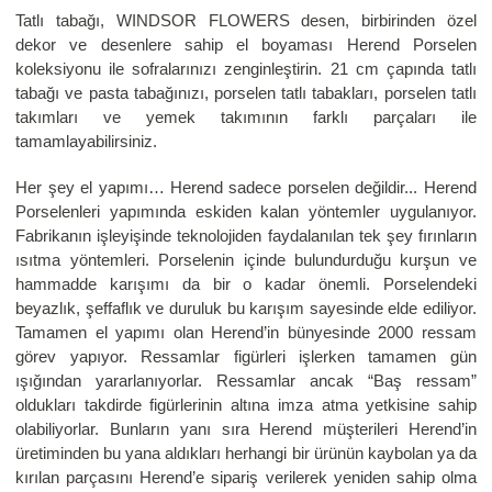
Tatlı tabağı, WINDSOR FLOWERS desen, birbirinden özel
dekor ve desenlere sahip el boyaması Herend Porselen
koleksiyonu ile sofralarınızı zenginleştirin. 21 cm çapında tatlı
tabağı ve pasta tabağınızı, porselen tatlı tabakları, porselen tatlı
takımları ve yemek takımının farklı parçaları ile
tamamlayabilirsiniz.
Her şey el yapımı… Herend sadece porselen değildir... Herend
Porselenleri yapımında eskiden kalan yöntemler uygulanıyor.
Fabrikanın işleyişinde teknolojiden faydalanılan tek şey fırınların
ısıtma yöntemleri. Porselenin içinde bulundurduğu kurşun ve
hammadde karışımı da bir o kadar önemli. Porselendeki
beyazlık, şeffaflık ve duruluk bu karışım sayesinde elde ediliyor.
Tamamen el yapımı olan Herend’in bünyesinde 2000 ressam
görev yapıyor. Ressamlar figürleri işlerken tamamen gün
ışığından yararlanıyorlar. Ressamlar ancak “Baş ressam”
oldukları takdirde figürlerinin altına imza atma yetkisine sahip
olabiliyorlar. Bunların yanı sıra Herend müşterileri Herend’in
üretiminden bu yana aldıkları herhangi bir ürünün kaybolan ya da
kırılan parçasını Herend’e sipariş verilerek yeniden sahip olma