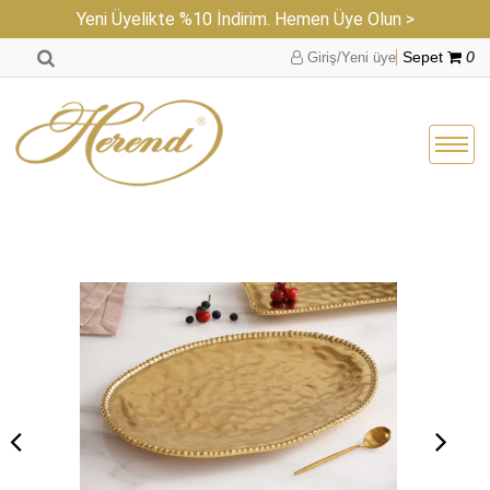
Yeni Üyelikte %10 İndirim. Hemen Üye Olun >
Giriş/Yeni üye
Sepet
0