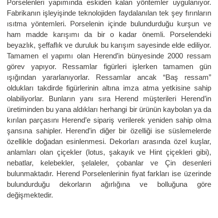
Porselenleri yapımında eskiden kalan yöntemler uygulanıyor.
Fabrikanın işleyişinde teknolojiden faydalanılan tek şey fırınların
ısıtma yöntemleri. Porselenin içinde bulundurduğu kurşun ve
ham madde karışımı da bir o kadar önemli. Porselendeki
beyazlık, şeffaflık ve duruluk bu karışım sayesinde elde ediliyor.
Tamamen el yapımı olan Herend’in bünyesinde 2000 ressam
görev yapıyor. Ressamlar figürleri işlerken tamamen gün
ışığından yararlanıyorlar. Ressamlar ancak “Baş ressam”
oldukları takdirde figürlerinin altına imza atma yetkisine sahip
olabiliyorlar. Bunların yanı sıra Herend müşterileri Herend’in
üretiminden bu yana aldıkları herhangi bir ürünün kaybolan ya da
kırılan parçasını Herend’e sipariş verilerek yeniden sahip olma
şansına sahipler. Herend’in diğer bir özelliği ise süslemelerde
özellikle doğadan esinlenmesi. Dekorları arasında özel kuşlar,
anlamları olan çiçekler (lotus, şakayık ve Hint çiçekleri gibi),
nebatlar, kelebekler, şelaleler, çobanlar ve Çin desenleri
bulunmaktadır. Herend Porselenlerinin fiyat farkları ise üzerinde
bulundurduğu dekorların ağırlığına ve bolluğuna göre
değişmektedir.