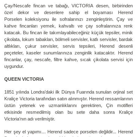
Çay/Nescafe fincan ve tabağı, VICTORIA desen, birbirinden
özel dekor ve desenlere sahip el boyaması Herend
Porselen koleksiyonu ile sofralarınızı zenginleştirin. Çay ve
kahve fincanları yemek, kahvaltı ve çay sofralarınıza renk
katacak. Bu fincan ile takımlayabileceğiniz küçük tepsiler, minik
çikolata, lokum tabakları, bölmeli servisler, katlı servisler, bardak
altlıkları, çukur servisler, servis tepsileri, Herend desenli
peçeteler, kaseler sunumlarınıza zenginlik katacaktır. Herend
fincanlar, çay, nescafe, filtre kahve, sıcak çikolata servisi için
uygundur.
QUEEN VICTORIA
1851 yılında Londra’daki ilk Dünya Fuarında sunulan orjinal set
Kraliçe Victoria tarafından satın alınmıştır. Herend ressamlarının
üstün yetenek ve uzmanlıklarını gerektiren, Çin motifleri
etkisinde resmedilmiş olan bu sete daha sonra Kraliçe
Victoria’nın adı verilmiştir.
Her şey el yapımı… Herend sadece porselen değildir... Herend