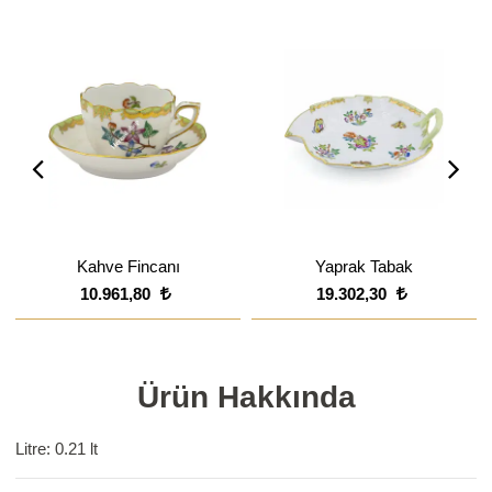
Kahve Fincanı
Yaprak Tabak
10.961,80
19.302,30
Ürün Hakkında
Litre: 0.21 lt