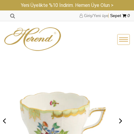
Yeni Üyelikte %10 İndirim. Hemen Üye Olun >
Giriş/Yeni üye
Sepet
0