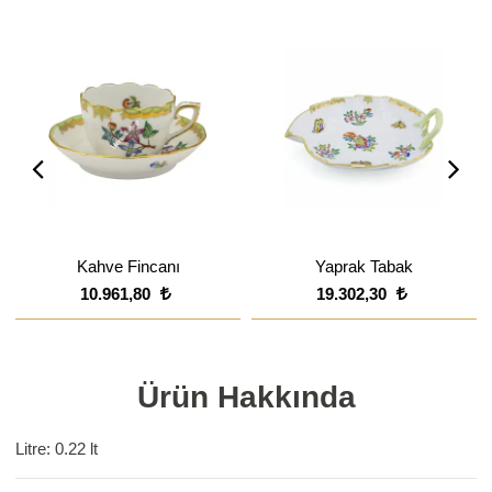
Kahve Fincanı
Yaprak Tabak
10.961,80
19.302,30
Ürün Hakkında
Litre: 0.22 lt