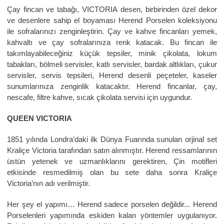
Çay fincan ve tabağı, VICTORIA desen, birbirinden özel dekor
ve desenlere sahip el boyaması Herend Porselen koleksiyonu
ile sofralarınızı zenginleştirin. Çay ve kahve fincanları yemek,
kahvaltı ve çay sofralarınıza renk katacak. Bu fincan ile
takımlayabileceğiniz küçük tepsiler, minik çikolata, lokum
tabakları, bölmeli servisler, katlı servisler, bardak altlıkları, çukur
servisler, servis tepsileri, Herend desenli peçeteler, kaseler
sunumlarınıza zenginlik katacaktır. Herend fincanlar, çay,
nescafe, filtre kahve, sıcak çikolata servisi için uygundur.
QUEEN VICTORIA
1851 yılında Londra’daki ilk Dünya Fuarında sunulan orjinal set
Kraliçe Victoria tarafından satın alınmıştır. Herend ressamlarının
üstün yetenek ve uzmanlıklarını gerektiren, Çin motifleri
etkisinde resmedilmiş olan bu sete daha sonra Kraliçe
Victoria’nın adı verilmiştir.
Her şey el yapımı… Herend sadece porselen değildir... Herend
Porselenleri yapımında eskiden kalan yöntemler uygulanıyor.