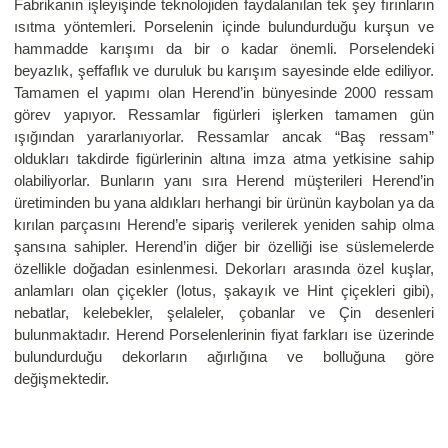
Fabrikanın işleyişinde teknolojiden faydalanılan tek şey fırınların
ısıtma yöntemleri. Porselenin içinde bulundurduğu kurşun ve
hammadde karışımı da bir o kadar önemli. Porselendeki
beyazlık, şeffaflık ve duruluk bu karışım sayesinde elde ediliyor.
Tamamen el yapımı olan Herend’in bünyesinde 2000 ressam
görev yapıyor. Ressamlar figürleri işlerken tamamen gün
ışığından yararlanıyorlar. Ressamlar ancak “Baş ressam”
oldukları takdirde figürlerinin altına imza atma yetkisine sahip
olabiliyorlar. Bunların yanı sıra Herend müşterileri Herend’in
üretiminden bu yana aldıkları herhangi bir ürünün kaybolan ya da
kırılan parçasını Herend’e sipariş verilerek yeniden sahip olma
şansına sahipler. Herend’in diğer bir özelliği ise süslemelerde
özellikle doğadan esinlenmesi. Dekorları arasında özel kuşlar,
anlamları olan çiçekler (lotus, şakayık ve Hint çiçekleri gibi),
nebatlar, kelebekler, şelaleler, çobanlar ve Çin desenleri
bulunmaktadır. Herend Porselenlerinin fiyat farkları ise üzerinde
bulundurduğu dekorların ağırlığına ve bolluğuna göre
değişmektedir.