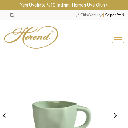
Yeni Üyelikte %10 İndirim. Hemen Üye Olun >
Giriş/Yeni üye
Sepet
0