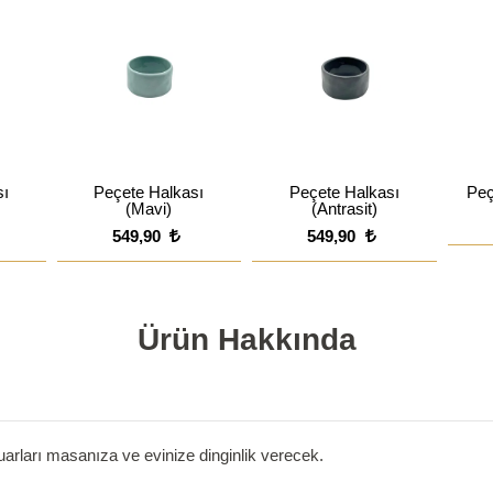
sı
Peçete Halkası
Peçete Halkası
Peç
(Mavi)
(Antrasit)
549,90
549,90
Ürün Hakkında
arları masanıza ve evinize dinginlik verecek.