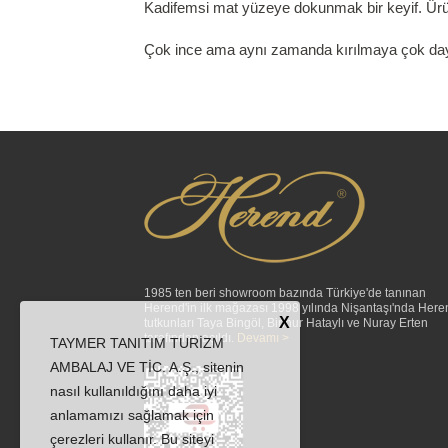
Kadifemsi mat yüzeye dokunmak bir keyif. Ürün 
Çok ince ama aynı zamanda kırılmaya çok daya
1985 ten beri showroom bazında Türkiye'de tanınan
Herend'in ilk mağazası 1998 yılında Nişantaşı'nda Here
X
tutkunları Taya Bingöl, Binnur Hataylı ve Nuray Erten
tarafından açıldı.
Devamı >
TAYMER TANITIM TURİZM
AMBALAJ VE TİC. A.Ş., sitenin
nasıl kullanıldığını daha iyi
anlamamızı sağlamak için
çerezleri kullanır. Bu siteyi