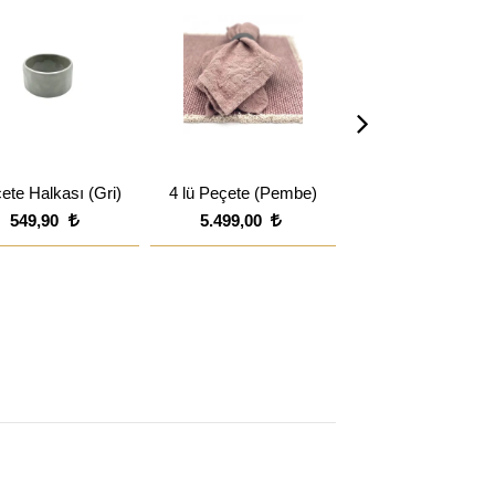
ete Halkası (Gri)
4 lü Peçete (Pembe)
4 lü Peçete (Antras
549,90
5.499,00
5.499,00