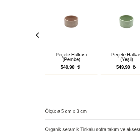
Peçete Halkası
Peçete Halka
(Pembe)
(Yeşil)
549,90
549,90
Ölçü: ø 5 cm x 3 cm
Organik seramik Tinkalu sofra takım ve aksesu