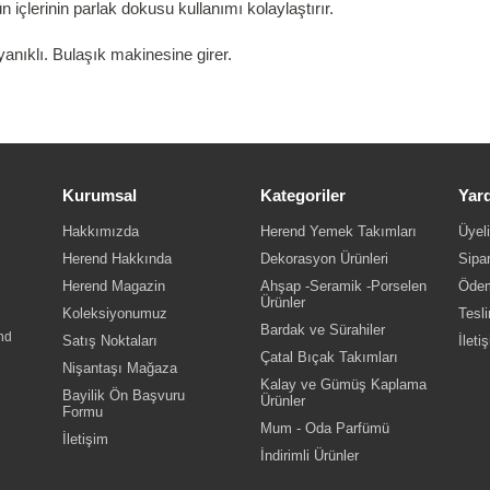
içlerinin parlak dokusu kullanımı kolaylaştırır.
nıklı. Bulaşık makinesine girer.
Kurumsal
Kategoriler
Yar
Hakkımızda
Herend Yemek Takımları
Üyeli
Herend Hakkında
Dekorasyon Ürünleri
Sipar
Herend Magazin
Ahşap -Seramik -Porselen
Ödem
Ürünler
Koleksiyonumuz
Tesli
Bardak ve Sürahiler
nd
Satış Noktaları
İleti
Çatal Bıçak Takımları
Nişantaşı Mağaza
Kalay ve Gümüş Kaplama
Bayilik Ön Başvuru
Ürünler
Formu
Mum - Oda Parfümü
İletişim
İndirimli Ürünler