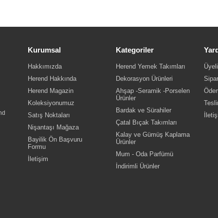
Kurumsal
Kategoriler
Yar
Hakkımızda
Herend Yemek Takımları
Üyeli
Herend Hakkında
Dekorasyon Ürünleri
Sipar
Herend Magazin
Ahşap -Seramik -Porselen
Ödem
Ürünler
Koleksiyonumuz
Tesli
Bardak ve Sürahiler
nd
Satış Noktaları
İleti
Çatal Bıçak Takımları
Nişantaşı Mağaza
Kalay ve Gümüş Kaplama
Bayilik Ön Başvuru
Ürünler
Formu
Mum - Oda Parfümü
İletişim
İndirimli Ürünler