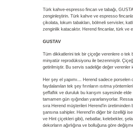
Türk kahve-espresso fincan ve tabağı, GUSTAV 
zenginleştirin. Türk kahve ve espresso fincanla
çikolata, lokum tabakları, bölmeli servisler, kat
zenginlik katacaktır. Herend fincanlar, türk ve
GUSTAV
Tüm dikkatlerini tek bir çiçeğe verenlere o tek
minyatür reprodüksiyonu ile bezenmiştir. Çiçeğ
getirilmiştir. Bu servis sadeliğe değer verenler iç
Her şey el yapımı… Herend sadece porselen değ
faydalanılan tek şey fırınların ısıtma yönteml
şeffaflık ve duruluk bu karışım sayesinde elde
tamamen gün ışığından yararlanıyorlar. Ressamla
sıra Herend müşterileri Herend’in üretiminden b
şansına sahipler. Herend’in diğer bir özelliği i
ve Hint çiçekleri gibi), nebatlar, kelebekler, ş
dekorların ağırlığına ve bolluğuna göre değişme