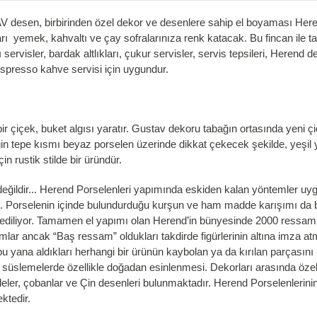
desen, birbirinden özel dekor ve desenlere sahip el boyaması Herend
rı yemek, kahvaltı ve çay sofralarınıza renk katacak. Bu fincan ile t
lı servisler, bardak altlıkları, çukur servisler, servis tepsileri, Herend
 espresso kahve servisi için uygundur.
 bir çiçek, buket algısı yaratır. Gustav dekoru tabağın ortasında yeni
in tepe kısmı beyaz porselen üzerinde dikkat çekecek şekilde, yeşil y
in rustik stilde bir üründür.
ildir... Herend Porselenleri yapımında eskiden kalan yöntemler uygul
eri. Porselenin içinde bulundurduğu kurşun ve ham madde karışımı da 
 ediliyor. Tamamen el yapımı olan Herend’in bünyesinde 2000 ressam 
r ancak “Baş ressam” oldukları takdirde figürlerinin altına imza atma
u yana aldıkları herhangi bir ürünün kaybolan ya da kırılan parçasını
se süslemelerde özellikle doğadan esinlenmesi. Dekorları arasında özel
elaleler, çobanlar ve Çin desenleri bulunmaktadır. Herend Porselenlerini
ktedir.