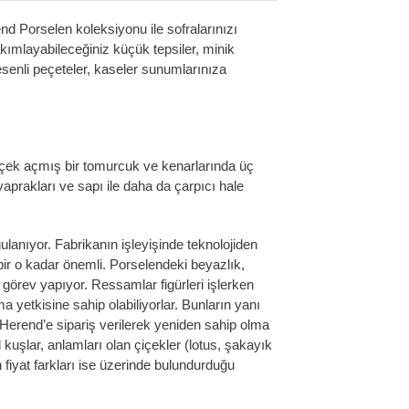
 Porselen koleksiyonu ile sofralarınızı
akımlayabileceğiniz küçük tepsiler, minik
 desenli peçeteler, kaseler sunumlarınıza
 çiçek açmış bir tomurcuk ve kenarlarında üç
aprakları ve sapı ile daha da çarpıcı hale
anıyor. Fabrikanın işleyişinde teknolojiden
bir o kadar önemli. Porselendeki beyazlık,
görev yapıyor. Ressamlar figürleri işlerken
 yetkisine sahip olabiliyorlar. Bunların yanı
 Herend’e sipariş verilerek yeniden sahip olma
 kuşlar, anlamları olan çiçekler (lotus, şakayık
n fiyat farkları ise üzerinde bulundurduğu