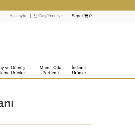
Anasayfa
Giriş/Yeni üye
Sepet
0
lay ve Gümüş
Mum - Oda
İndirimli
lama Ürünler
Parfümü
Ürünler
anı