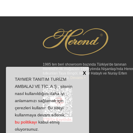
1985 ten beri showroom bazında Türkiye'de tanınan
Herend'in ilk mağazası 1998 yılında Nişantaşı'nda Here
X
tutkunları Taya Bingöl, Binnur Hataylı ve Nuray Erten
tarafından açıldı.
Devamı >
TAYMER TANITIM TURİZM
AMBALAJ VE TİC. A.Ş., sitenin
nasıl kullanıldığını daha iyi
anlamamızı sağlamak için
çerezleri kullanır. Bu siteyi
kullanmaya devam ederek,
bu politikayı
kabul etmiş
oluyorsunuz.