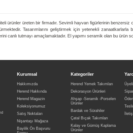
teli ürünler üreten bir firmadır. Sevimli hayvan figürlerinin benzersiz 
dürmektedir. Tasarımlarını geliştirmek için yetenekli zanaatkarlarla 
rini canlı tutmayı amaçlamaktadır. El yapımı seramik olan bu ürün sofr
Kurumsal
Kategoriler
Yar
Hakkımızda
Herend Yemek Takımları
Üyeli
Herend Hakkında
Dekorasyon Ürünleri
Sipar
Herend Magazin
Ahşap -Seramik -Porselen
Ödem
Ürünler
Koleksiyonumuz
Tesli
Bardak ve Sürahiler
nd
Satış Noktaları
İleti
Çatal Bıçak Takımları
Nişantaşı Mağaza
Kalay ve Gümüş Kaplama
Bayilik Ön Başvuru
Ürünler
Formu