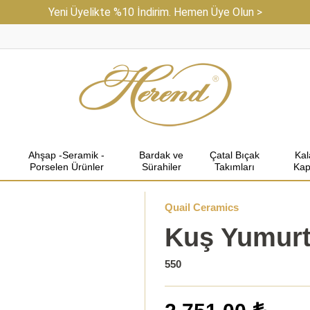
Yeni Üyelikte %10 İndirim. Hemen Üye Olun >
Ahşap -Seramik -
Bardak ve
Çatal Bıçak
Ka
Porselen Ürünler
Sürahiler
Takımları
Kap
Quail Ceramics
Kuş Yumurt
550