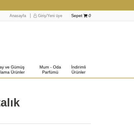
Anasayfa
Giriş/Yeni üye
Sepet
0
lay ve Gümüş
Mum - Oda
İndirimli
lama Ürünler
Parfümü
Ürünler
alık