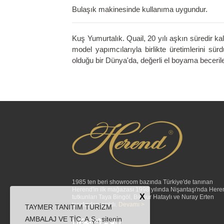
Bulaşık makinesinde kullanıma uygundur.
Kuş Yumurtalık. Quail, 20 yılı aşkın süredir kali
model yapımcılarıyla birlikte üretimlerini sür
olduğu bir Dünya'da, değerli el boyama becerile
1985 ten beri showroom bazında Türkiye'de tanınan
Herend'in ilk mağazası 1998 yılında Nişantaşı'nda Here
X
tutkunları Taya Bingöl, Binnur Hataylı ve Nuray Erten
tarafından açıldı.
Devamı >
TAYMER TANITIM TURİZM
AMBALAJ VE TİC. A.Ş., sitenin