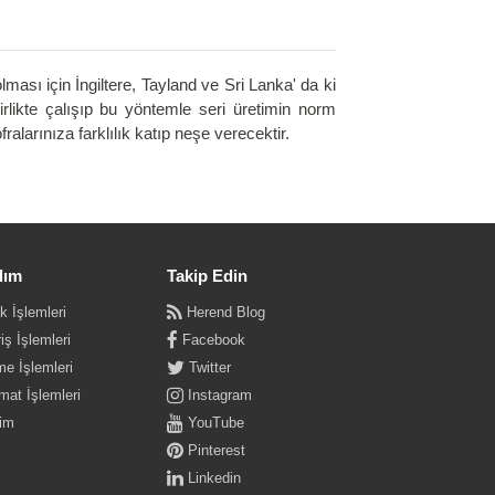
olması için İngiltere, Tayland ve Sri Lanka' da ki
birlikte çalışıp bu yöntemle seri üretimin norm
alarınıza farklılık katıp neşe verecektir.
dım
Takip Edin
k İşlemleri
Herend Blog
iş İşlemleri
Facebook
e İşlemleri
Twitter
mat İşlemleri
Instagram
şim
YouTube
Pinterest
Linkedin