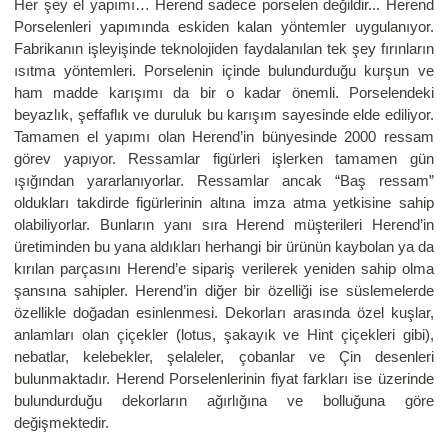
Her şey el yapımı… Herend sadece porselen değildir... Herend
Porselenleri yapımında eskiden kalan yöntemler uygulanıyor.
Fabrikanın işleyişinde teknolojiden faydalanılan tek şey fırınların
ısıtma yöntemleri. Porselenin içinde bulundurduğu kurşun ve
ham madde karışımı da bir o kadar önemli. Porselendeki
beyazlık, şeffaflık ve duruluk bu karışım sayesinde elde ediliyor.
Tamamen el yapımı olan Herend’in bünyesinde 2000 ressam
görev yapıyor. Ressamlar figürleri işlerken tamamen gün
ışığından yararlanıyorlar. Ressamlar ancak “Baş ressam”
oldukları takdirde figürlerinin altına imza atma yetkisine sahip
olabiliyorlar. Bunların yanı sıra Herend müşterileri Herend’in
üretiminden bu yana aldıkları herhangi bir ürünün kaybolan ya da
kırılan parçasını Herend’e sipariş verilerek yeniden sahip olma
şansına sahipler. Herend’in diğer bir özelliği ise süslemelerde
özellikle doğadan esinlenmesi. Dekorları arasında özel kuşlar,
anlamları olan çiçekler (lotus, şakayık ve Hint çiçekleri gibi),
nebatlar, kelebekler, şelaleler, çobanlar ve Çin desenleri
bulunmaktadır. Herend Porselenlerinin fiyat farkları ise üzerinde
bulundurduğu dekorların ağırlığına ve bolluğuna göre
değişmektedir.