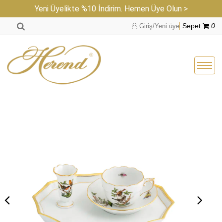
Yeni Üyelikte %10 İndirim. Hemen Üye Olun >
Giriş/Yeni üye
Sepet
0