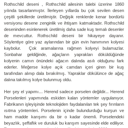
Rothschild deseni , Rothschild ailesinin talebi üzerine 1860
yılında tasarlanmıştır. İlerleyen yıllarda bu çok sevilen desen
çeşitli şekillerde üretilmiştir. Değişik renklerde kenar bordürlü
versiyonu desene zenginlik ve ihtişam katmaktadır. Rothschild
deseninden esinlenerek üretilmiş daha sade kuş temalı desenler
de mevcuttur. Rothschild deseni bir hikayeye dayanır.
Söylentiye göre yaz aylarından bir gün evin hanımının kolyesi
kaybolur. Çok aramalarına rağmen kolyeyi bulamazlar.
Sonbahar geldiğinde, ağaçların yaprakları döküldüğünde
kolyenin camın önündeki ağacın dalında asılı olduğunu fark
ederler. Meğerse kolye açık camdan içeri giren bir kuş
tarafından alınıp dala bırakılmış. Yapraklar dökülünce de ağaç
dalına takılmış kolye bulunmuş oldu.
Her şey el yapımı… Herend sadece porselen değildir... Herend
Porselenleri yapımında eskiden kalan yöntemler uygulanıyor.
Fabrikanın işleyişinde teknolojiden faydalanılan tek şey fırınların
ısıtma yöntemleri. Porselenin içinde bulundurduğu kurşun ve
ham madde karışımı da bir o kadar önemli. Porselendeki
beyazlık, şeffaflık ve duruluk bu karışım sayesinde elde ediliyor.