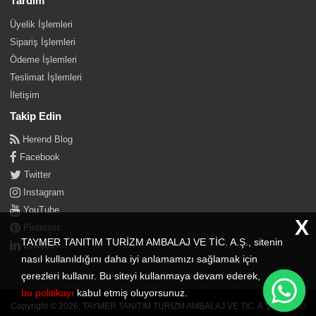
Yardım
Üyelik İşlemleri
Sipariş İşlemleri
Ödeme İşlemleri
Teslimat İşlemleri
İletişim
Takip Edin
Herend Blog
Facebook
Twitter
Instagram
YouTube
X
Pinterest
TAYMER TANITIM TURİZM AMBALAJ VE TİC. A.Ş., sitenin
Linkedin
nasıl kullanıldığını daha iyi anlamamızı sağlamak için
çerezleri kullanır. Bu siteyi kullanmaya devam ederek,
bu politikayı
kabul etmiş oluyorsunuz.
Copyright © 2026, TAYMER TANITIM TURİZM AMBALAJ VE TİC. A.Ş. |
İkipixel