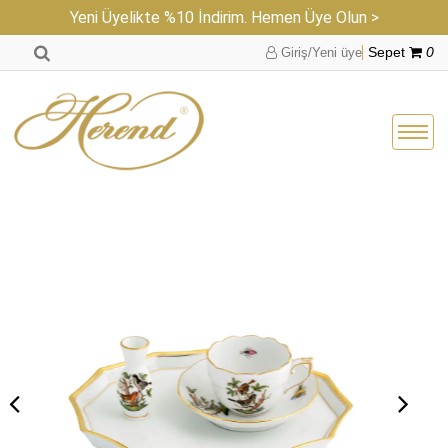
Yeni Üyelikte %10 İndirim. Hemen Üye Olun >
Giriş/Yeni üye
Sepet
0