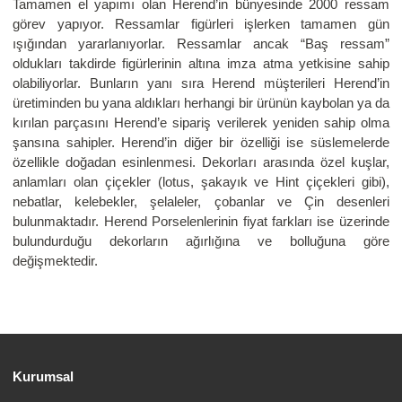
Tamamen el yapımı olan Herend’in bünyesinde 2000 ressam
görev yapıyor. Ressamlar figürleri işlerken tamamen gün
ışığından yararlanıyorlar. Ressamlar ancak “Baş ressam”
oldukları takdirde figürlerinin altına imza atma yetkisine sahip
olabiliyorlar. Bunların yanı sıra Herend müşterileri Herend’in
üretiminden bu yana aldıkları herhangi bir ürünün kaybolan ya da
kırılan parçasını Herend’e sipariş verilerek yeniden sahip olma
şansına sahipler. Herend’in diğer bir özelliği ise süslemelerde
özellikle doğadan esinlenmesi. Dekorları arasında özel kuşlar,
anlamları olan çiçekler (lotus, şakayık ve Hint çiçekleri gibi),
nebatlar, kelebekler, şelaleler, çobanlar ve Çin desenleri
bulunmaktadır. Herend Porselenlerinin fiyat farkları ise üzerinde
bulundurduğu dekorların ağırlığına ve bolluğuna göre
değişmektedir.
Kurumsal