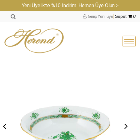
Yeni Üyelikte %10 İndirim. Hemen Üye Olun >
Giriş/Yeni üye
Sepet
0