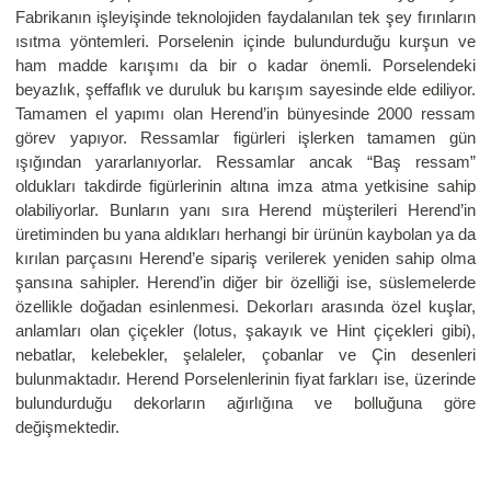
Fabrikanın işleyişinde teknolojiden faydalanılan tek şey fırınların
ısıtma yöntemleri. Porselenin içinde bulundurduğu kurşun ve
ham madde karışımı da bir o kadar önemli. Porselendeki
beyazlık, şeffaflık ve duruluk bu karışım sayesinde elde ediliyor.
Tamamen el yapımı olan Herend’in bünyesinde 2000 ressam
görev yapıyor. Ressamlar figürleri işlerken tamamen gün
ışığından yararlanıyorlar. Ressamlar ancak “Baş ressam”
oldukları takdirde figürlerinin altına imza atma yetkisine sahip
olabiliyorlar. Bunların yanı sıra Herend müşterileri Herend’in
üretiminden bu yana aldıkları herhangi bir ürünün kaybolan ya da
kırılan parçasını Herend’e sipariş verilerek yeniden sahip olma
şansına sahipler. Herend’in diğer bir özelliği ise, süslemelerde
özellikle doğadan esinlenmesi. Dekorları arasında özel kuşlar,
anlamları olan çiçekler (lotus, şakayık ve Hint çiçekleri gibi),
nebatlar, kelebekler, şelaleler, çobanlar ve Çin desenleri
bulunmaktadır. Herend Porselenlerinin fiyat farkları ise, üzerinde
bulundurduğu dekorların ağırlığına ve bolluğuna göre
değişmektedir.