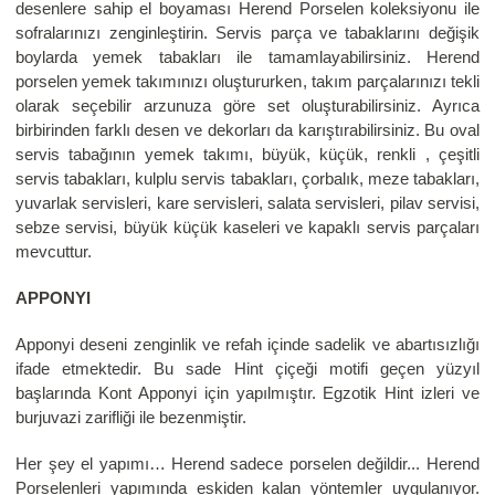
desenlere sahip el boyaması Herend Porselen koleksiyonu ile
sofralarınızı zenginleştirin. Servis parça ve tabaklarını değişik
boylarda yemek tabakları ile tamamlayabilirsiniz. Herend
porselen yemek takımınızı oluştururken, takım parçalarınızı tekli
olarak seçebilir arzunuza göre set oluşturabilirsiniz. Ayrıca
birbirinden farklı desen ve dekorları da karıştırabilirsiniz. Bu oval
servis tabağının yemek takımı, büyük, küçük, renkli , çeşitli
servis tabakları, kulplu servis tabakları, çorbalık, meze tabakları,
yuvarlak servisleri, kare servisleri, salata servisleri, pilav servisi,
sebze servisi, büyük küçük kaseleri ve kapaklı servis parçaları
mevcuttur.
APPONYI
Apponyi deseni zenginlik ve refah içinde sadelik ve abartısızlığı
ifade etmektedir. Bu sade Hint çiçeği motifi geçen yüzyıl
başlarında Kont Apponyi için yapılmıştır. Egzotik Hint izleri ve
burjuvazi zarifliği ile bezenmiştir.
Her şey el yapımı… Herend sadece porselen değildir... Herend
Porselenleri yapımında eskiden kalan yöntemler uygulanıyor.