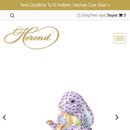
Yeni Üyelikte %10 İndirim. Hemen Üye Olun >
Giriş/Yeni üye
Sepet
0