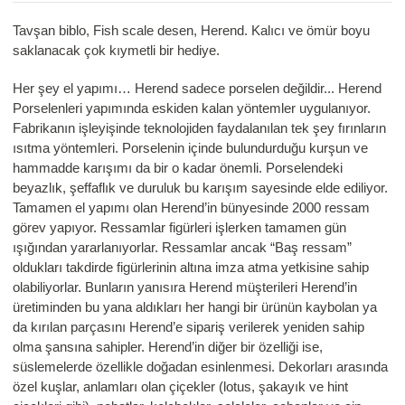
Tavşan biblo, Fish scale desen, Herend. Kalıcı ve ömür boyu
saklanacak çok kıymetli bir hediye.
Her şey el yapımı… Herend sadece porselen değildir... Herend
Porselenleri yapımında eskiden kalan yöntemler uygulanıyor.
Fabrikanın işleyişinde teknolojiden faydalanılan tek şey fırınların
ısıtma yöntemleri. Porselenin içinde bulundurduğu kurşun ve
hammadde karışımı da bir o kadar önemli. Porselendeki
beyazlık, şeffaflık ve duruluk bu karışım sayesinde elde ediliyor.
Tamamen el yapımı olan Herend’in bünyesinde 2000 ressam
görev yapıyor. Ressamlar figürleri işlerken tamamen gün
ışığından yararlanıyorlar. Ressamlar ancak “Baş ressam”
oldukları takdirde figürlerinin altına imza atma yetkisine sahip
olabiliyorlar. Bunların yanısıra Herend müşterileri Herend’in
üretiminden bu yana aldıkları her hangi bir ürünün kaybolan ya
da kırılan parçasını Herend’e sipariş verilerek yeniden sahip
olma şansına sahipler. Herend’in diğer bir özelliği ise,
süslemelerde özellikle doğadan esinlenmesi. Dekorları arasında
özel kuşlar, anlamları olan çiçekler (lotus, şakayık ve hint