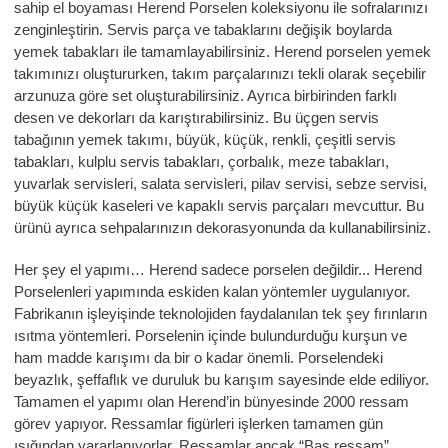
sahip el boyaması Herend Porselen koleksiyonu ile sofralarınızı
zenginleştirin. Servis parça ve tabaklarını değişik boylarda
yemek tabakları ile tamamlayabilirsiniz. Herend porselen yemek
takımınızı oluştururken, takım parçalarınızı tekli olarak seçebilir
arzunuza göre set oluşturabilirsiniz. Ayrıca birbirinden farklı
desen ve dekorları da karıştırabilirsiniz. Bu üçgen servis
tabağının yemek takımı, büyük, küçük, renkli, çeşitli servis
tabakları, kulplu servis tabakları, çorbalık, meze tabakları,
yuvarlak servisleri, salata servisleri, pilav servisi, sebze servisi,
büyük küçük kaseleri ve kapaklı servis parçaları mevcuttur. Bu
ürünü ayrıca sehpalarınızın dekorasyonunda da kullanabilirsiniz.
Her şey el yapımı… Herend sadece porselen değildir... Herend
Porselenleri yapımında eskiden kalan yöntemler uygulanıyor.
Fabrikanın işleyişinde teknolojiden faydalanılan tek şey fırınların
ısıtma yöntemleri. Porselenin içinde bulundurduğu kurşun ve
ham madde karışımı da bir o kadar önemli. Porselendeki
beyazlık, şeffaflık ve duruluk bu karışım sayesinde elde ediliyor.
Tamamen el yapımı olan Herend’in bünyesinde 2000 ressam
görev yapıyor. Ressamlar figürleri işlerken tamamen gün
ışığından yararlanıyorlar. Ressamlar ancak “Baş ressam”