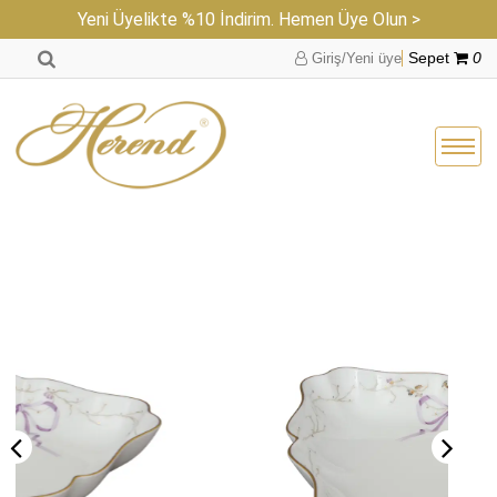
Yeni Üyelikte %10 İndirim. Hemen Üye Olun >
Giriş/Yeni üye
Sepet
0