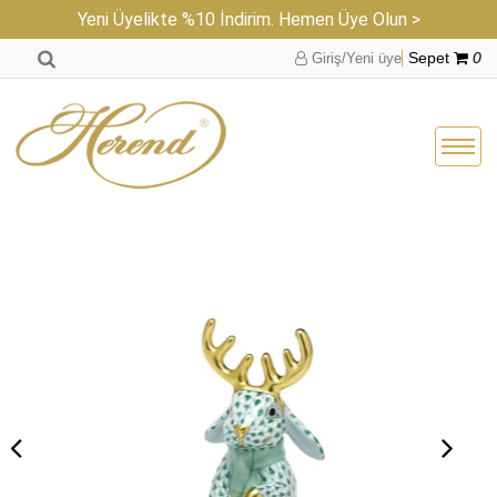
Yeni Üyelikte %10 İndirim. Hemen Üye Olun >
Giriş/Yeni üye
Sepet
0