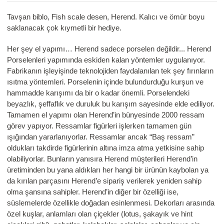
Tavşan biblo, Fish scale desen, Herend. Kalıcı ve ömür boyu
saklanacak çok kıymetli bir hediye.
Her şey el yapımı… Herend sadece porselen değildir... Herend
Porselenleri yapımında eskiden kalan yöntemler uygulanıyor.
Fabrikanın işleyişinde teknolojiden faydalanılan tek şey fırınların
ısıtma yöntemleri. Porselenin içinde bulundurduğu kurşun ve
hammadde karışımı da bir o kadar önemli. Porselendeki
beyazlık, şeffaflık ve duruluk bu karışım sayesinde elde ediliyor.
Tamamen el yapımı olan Herend’in bünyesinde 2000 ressam
görev yapıyor. Ressamlar figürleri işlerken tamamen gün
ışığından yararlanıyorlar. Ressamlar ancak “Baş ressam”
oldukları takdirde figürlerinin altına imza atma yetkisine sahip
olabiliyorlar. Bunların yanısıra Herend müşterileri Herend’in
üretiminden bu yana aldıkları her hangi bir ürünün kaybolan ya
da kırılan parçasını Herend’e sipariş verilerek yeniden sahip
olma şansına sahipler. Herend’in diğer bir özelliği ise,
süslemelerde özellikle doğadan esinlenmesi. Dekorları arasında
özel kuşlar, anlamları olan çiçekler (lotus, şakayık ve hint